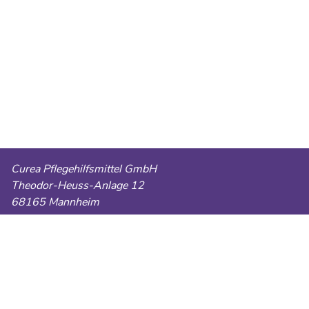
Curea Pflegehilfsmittel GmbH
Theodor-Heuss-Anlage 12
68165 Mannheim
Telefon:
0621 49085660
E-Mail:
cureapflegehilfsmittel@gmail.com
Fax:
0621 86429713
AGB