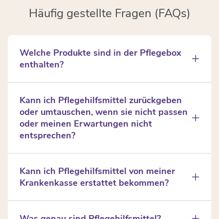
Häufig gestellte Fragen (FAQs)
Welche Produkte sind in der Pflegebox
enthalten?
Die Pflegebox enthält Verbrauchsartikel wie
Einmalhandschuhe, Mundschutz, Schutzschürzen,
Kann ich Pflegehilfsmittel zurückgeben
Fingerlinge, Einmallätzchen, Betteinlagen, Hand-
oder umtauschen, wenn sie nicht passen
und Flächendesinfektionsmittel. Andere Artikel, wie
oder meinen Erwartungen nicht
z.B. Windeln, werden separat rezeptiert.
entsprechen?
Ja, wir bieten eine Rückgabe- und
Umtauschmöglichkeit an. Die genauen
Kann ich Pflegehilfsmittel von meiner
Bedingungen finden Sie in den Rückgaberichtlinien
Krankenkasse erstattet bekommen?
auf der Website.
Ja, viele Pflegehilfsmittel können von der Kranken-
oder Pflegekasse erstattet oder zumindest
Was genau sind Pflegehilfsmittel?