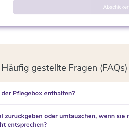
Abschicke
Häufig gestellte Fragen (FAQs)
 der Pflegebox enthalten?
hsartikel wie Einmalhandschuhe, Mundschutz, Schutzschürzen, F
tel zurückgeben oder umtauschen, wenn sie 
desinfektionsmittel. Andere Artikel, wie z.B. Windeln, werden s
ht entsprechen?