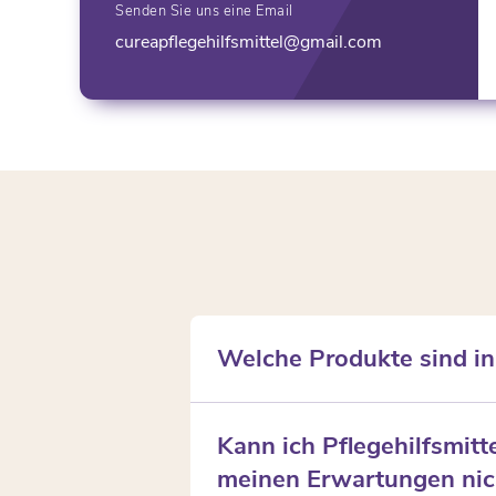
Senden Sie uns eine Email
cureapflegehilfsmittel@gmail.com
Welche Produkte sind in
Die Pflegebox enthält Verbrauc
Kann ich Pflegehilfsmit
Betteinlagen, Hand- und Flächen
meinen Erwartungen nic