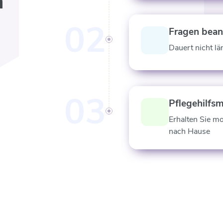
n
02
Fragen bea
Dauert nicht lä
03
Pflegehilfsm
Erhalten Sie m
nach Hause