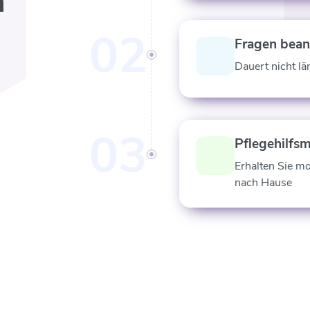
n
02
Fragen bea
Dauert nicht lä
03
Pflegehilfsm
Erhalten Sie m
nach Hause