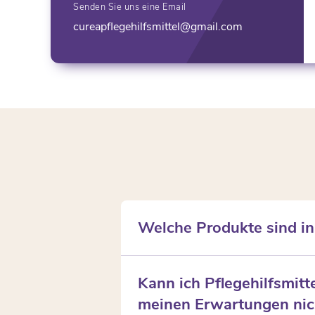
Senden Sie uns eine Email
cureapflegehilfsmittel@gmail.com
Welche Produkte sind in
Die Pflegebox enthält Verbrauc
Kann ich Pflegehilfsmit
Betteinlagen, Hand- und Flächen
meinen Erwartungen nic