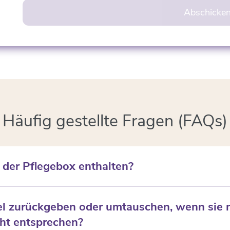
Abschicke
Häufig gestellte Fragen (FAQs)
 der Pflegebox enthalten?
hsartikel wie Einmalhandschuhe, Mundschutz, Schutzschürzen, F
tel zurückgeben oder umtauschen, wenn sie 
desinfektionsmittel. Andere Artikel, wie z.B. Windeln, werden s
ht entsprechen?