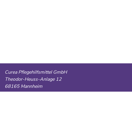
Curea Pflegehilfsmittel GmbH
Theodor-Heuss-Anlage 12
68165 Mannheim
Telefon:
0621 49085660
E-Mail:
cureapflegehilfsmittel@gmail.com
Fax:
0621 86429713
AGB