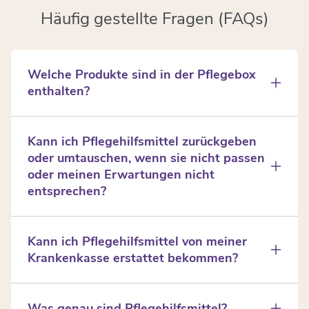
Häufig gestellte Fragen (FAQs)
Welche Produkte sind in der Pflegebox
enthalten?
Die Pflegebox enthält Verbrauchsartikel wie
Einmalhandschuhe, Mundschutz, Schutzschürzen,
Kann ich Pflegehilfsmittel zurückgeben
Fingerlinge, Einmallätzchen, Betteinlagen, Hand-
oder umtauschen, wenn sie nicht passen
und Flächendesinfektionsmittel. Andere Artikel, wie
oder meinen Erwartungen nicht
z.B. Windeln, werden separat rezeptiert.
entsprechen?
Ja, wir bieten eine Rückgabe- und
Umtauschmöglichkeit an. Die genauen
Kann ich Pflegehilfsmittel von meiner
Bedingungen finden Sie in den Rückgaberichtlinien
Krankenkasse erstattet bekommen?
auf der Website.
Ja, viele Pflegehilfsmittel können von der Kranken-
oder Pflegekasse erstattet oder zumindest
Was genau sind Pflegehilfsmittel?