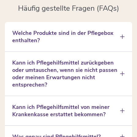
Häufig gestellte Fragen (FAQs)
Welche Produkte sind in der Pflegebox
enthalten?
Die Pflegebox enthält Verbrauchsartikel wie
Einmalhandschuhe, Mundschutz, Schutzschürzen,
Kann ich Pflegehilfsmittel zurückgeben
Fingerlinge, Einmallätzchen, Betteinlagen, Hand-
oder umtauschen, wenn sie nicht passen
und Flächendesinfektionsmittel. Andere Artikel, wie
oder meinen Erwartungen nicht
z.B. Windeln, werden separat rezeptiert.
entsprechen?
Ja, wir bieten eine Rückgabe- und
Umtauschmöglichkeit an. Die genauen
Kann ich Pflegehilfsmittel von meiner
Bedingungen finden Sie in den Rückgaberichtlinien
Krankenkasse erstattet bekommen?
auf der Website.
Ja, viele Pflegehilfsmittel können von der Kranken-
oder Pflegekasse erstattet oder zumindest
Was genau sind Pflegehilfsmittel?