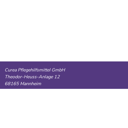
Curea Pflegehilfsmittel GmbH
Theodor-Heuss-Anlage 12
68165 Mannheim
Telefon:
0621 49085660
E-Mail:
cureapflegehilfsmittel@gmail.com
Fax:
0621 86429713
AGB